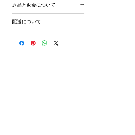
返品と返金について
お客様のご都合による商品の返品・交
配送について
換はご遠慮いただいております。 万
が一、不良品または配送商品の間違い
ヤマト運輸による宅配便にて商品を配
等がございましたら、送料等の手数料
送致します。 ご購入金額の合計が1万
を含め、弊社負担とし速やかに対応さ
円以上は送料無料です。
せていただきますので、商品の到着
後、8日以内にご連絡をお願い致しま
1万円未満の場合の送料は下記の通り
す。
です。
その際は、未使用・未開封の状態に限
北海道
東北、
四国地
九州地
沖縄
定させていただきます。
関東、
方
方
北陸、
それ以外の場合は、送料・手数料含め
甲信越
お客様のご負担にて返送をお願いして
ANAVERU（アナベル）
中部、
おります。予めご了承くださいますよ
関西
うお願い致します。
木更津
アロマトリートメントエステサロン
中国地
方
予約