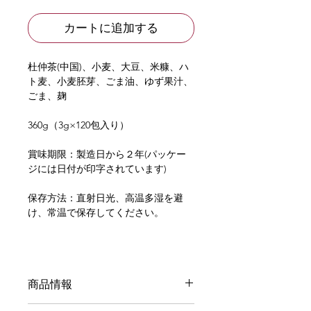
カートに追加する
杜仲茶(中国)、小麦、大豆、米糠、ハ
ト麦、小麦胚芽、ごま油、ゆず果汁、
ごま、麹
360g（3g×120包入り）
賞味期限：製造日から２年(パッケー
ジには日付が印字されています)
保存方法：直射日光、高温多湿を避
け、常温で保存してください。
商品情報