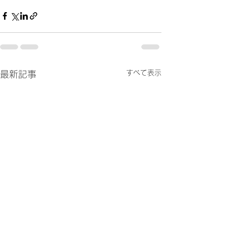
すべて表示
最新記事