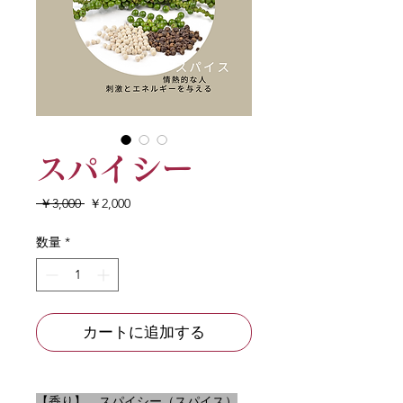
スパイシー
通
セ
 ￥3,000 
￥2,000
常
ー
価
ル
数量
*
格
価
格
カートに追加する
【香り】　スパイシー（スパイス）