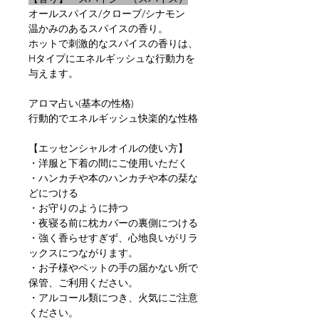
オールスパイス/クローブ/シナモン
温かみのあるスパイスの香り。
ホットで刺激的なスパイスの香りは、
Hタイプにエネルギッシュな行動力を
与えます。
アロマ占い(基本の性格)
行動的でエネルギッシュ快楽的な性格
【エッセンシャルオイルの使い方】
・洋服と下着の間にご使用いただく
・ハンカチや本のハンカチや本の栞な
どにつける
・お守りのように持つ
・夜寝る前に枕カバーの裏側につける
・強く香らせすぎず、心地良いがリラ
ックスにつながります。
・お子様やペットの手の届かない所で
保管、ご利用ください。
・アルコール類につき、火気にご注意
ください。