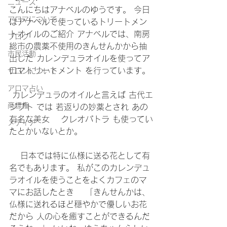
ニュース
こんにちはアナベルのゆうです。 今日
アロマについて
はアナベルで使っているトリートメン
トオイルのご紹介 アナベルでは、南房
ブログ
総市の農薬不使用のきんせんかから抽
市民活動
出した カレンデュラオイルを使ってア
ロマトリートメント を行っています。
サロンについて
アロマ占い
 カレンデュラのオイルと言えば 古代エ
商標権
ジプト では 若返りの妙薬とされ あの
有名な美女　 クレオパトラ も使ってい
メディア
たとかいないとか。
　 日本では特に仏様に送る花として有
名でもあります。 私がこのカレンデュ
ラオイルを使うことをよくカフェのマ
マにお話したとき　 「きんせんかは、
仏様に送れるほど穏やかで優しいお花
だから 人の心を癒すことができるんだ