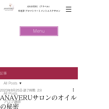
ANAVERU（アナベル）
木更津 アロマトリートメントエステサロン
Menu
記事
All Posts
2023年8月25日
読了時間: 2分
All Posts
ANAVERUサロンのオイル
アロマ講師
の秘密