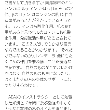
で書かせて頂きますが 南房総市のキン
センカは ルティン がほうれんそうの2
倍、βカロテン はニンジンの約10倍含
有量があることが分かっているそうで
す。 ルティンは抗酸化作用、抗炎症作
用があると言われ βカロテンにも抗酸
化作用、免疫賦活作用があるとされて
います。 この2つだけでもかなり優秀
な方であることがわかります。 それだ
けではないのがカレンデュラ 他にもた
くさんの作用を兼ね備えている優秀な
お花です。 自然のものが全てよいわけ
ではなく 自然のものも毒になったり、
はてまたその方の身体のサポートにな
ったりするわけです。 
　AEAJのインストラクターとして勉強
した知識と 7年間に及ぶ勉強の中から
大切なお客様の為のオイルを選びまし